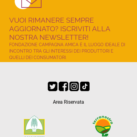
VUOI RIMANERE SEMPRE
AGGIORNATO? ISCRIVITI ALLA
NOSTRA NEWSLETTER!
FONDAZIONE CAMPAGNA AMICA È IL LUOGO IDEALE DI
INCONTRO TRA GLI INTERESSI DEI PRODUTTORI E
QUELLI DEI CONSUMATORI.
Area Riservata