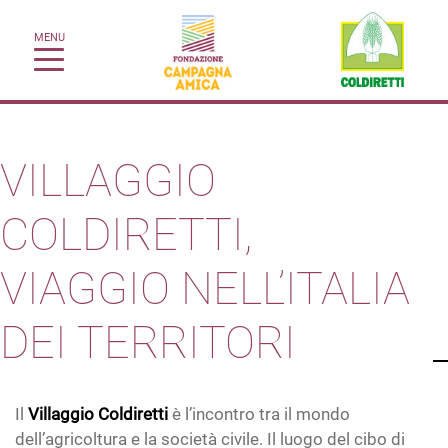
MENU
VILLAGGIO
COLDIRETTI,
VIAGGIO NELL’ITALIA
DEI TERRITORI
Il
Villaggio Coldiretti
è l’incontro tra il mondo
dell’agricoltura e la società civile. Il luogo del cibo di