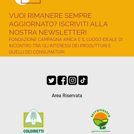
VUOI RIMANERE SEMPRE
AGGIORNATO? ISCRIVITI ALLA
NOSTRA NEWSLETTER!
FONDAZIONE CAMPAGNA AMICA È IL LUOGO IDEALE DI
INCONTRO TRA GLI INTERESSI DEI PRODUTTORI E
QUELLI DEI CONSUMATORI.
Area Riservata