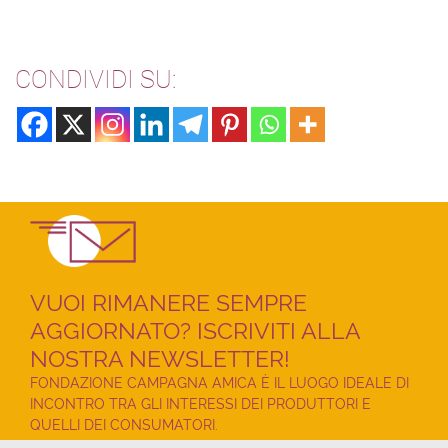
CONDIVIDI SU:
VUOI RIMANERE SEMPRE
AGGIORNATO? ISCRIVITI ALLA
NOSTRA NEWSLETTER!
FONDAZIONE CAMPAGNA AMICA È IL LUOGO IDEALE DI
INCONTRO TRA GLI INTERESSI DEI PRODUTTORI E
QUELLI DEI CONSUMATORI.