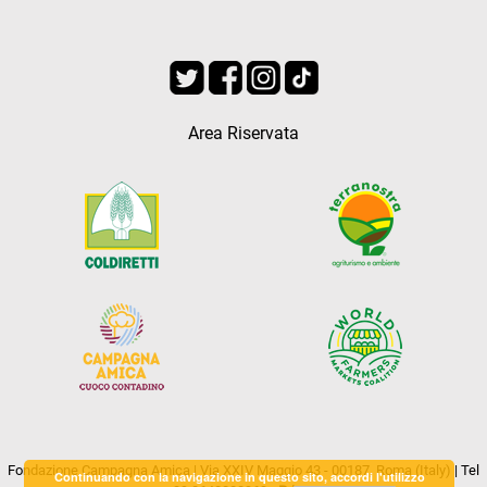
Area Riservata
Fondazione Campagna Amica | Via XXIV Maggio 43 - 00187, Roma (Italy) | Tel
Continuando con la navigazione in questo sito, accordi l'utilizzo