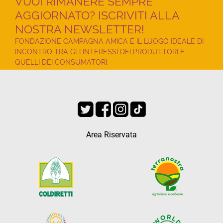
VUOI RIMANERE SEMPRE
AGGIORNATO? ISCRIVITI ALLA
NOSTRA NEWSLETTER!
FONDAZIONE CAMPAGNA AMICA È IL LUOGO IDEALE DI
INCONTRO TRA GLI INTERESSI DEI PRODUTTORI E
QUELLI DEI CONSUMATORI.
Area Riservata