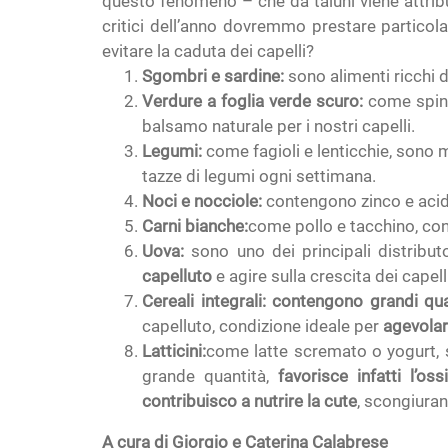
questo fenomeno – che da taluni viene attribui
critici dell’anno dovremmo prestare particol
evitare la caduta dei capelli?
Sgombri e sardine:
sono alimenti ricchi 
Verdure a foglia verde scuro:
come spina
balsamo naturale per i nostri capelli.
Legumi:
come fagioli e lenticchie, sono
tazze di legumi ogni settimana.
Noci e nocciole:
contengono zinco e acido 
Carni bianche:
come pollo e tacchino, con
Uova:
sono uno dei principali distribut
capelluto
e agire sulla crescita dei capell
Cereali integrali: contengono
grandi qua
capelluto, condizione ideale per
agevolar
Latticini:
come latte scremato o yogurt, so
grande quantità,
favorisce infatti l’o
contribuisco a nutrire la cute
, scongiuran
A cura di Giorgio e Caterina Calabrese