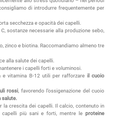
plicemente allo stress quotidiano – nei periodi
 consigliamo di introdurre frequentemente per
orta secchezza e opacità dei capelli.
e C, sostanze necessarie alla produzione sebo,
rro, zinco e biotina. Raccomandiamo almeno tre
 alla salute dei capelli.
ntenere i capelli forti e voluminosi.
 e vitamina B-12 utili per rafforzare
il cuoio
li rossi
, favorendo l’ossigenazione del cuoio
 salute.
 crescita dei capelli. Il calcio, contenuto in
 capelli più sani e forti, mentre le
proteine