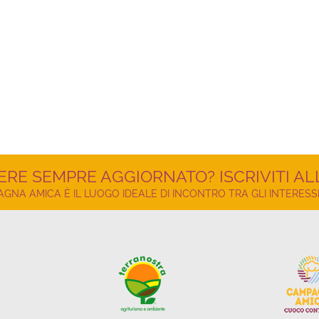
ERE SEMPRE AGGIORNATO? ISCRIVITI A
NA AMICA È IL LUOGO IDEALE DI INCONTRO TRA GLI INTERESSI