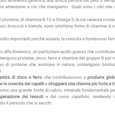
to all’eredità genetica, alla antica perdita del pelo o sem
are attenzione a ciò che mangiamo. Quali sono i cibi che
di proteine, di vitamina B-12 e Omega-3, la cui carenza comp
ci, broccoli e bietole, sono un’ottima fonte di vitamine A 
 molto importanti perché aiutano la crescita e forniscono fe
alfa-linolenico, un particolare acido grasso che contribuisce
tengono proteine, zinco, ferro e vitamine del gruppo B per ma
ori di proteine che esistono in natura, contengono biotina
i.
ntità di zinco e ferro
che contribuiscono a
produrre globu
e la crescita dei capelli
e
sfoggiare una chioma più forte e in
no una grande fonte di calcio, minerale fondamentale per la
ssigenazione dei tessuti
e del cuoio capelluto, rendendo i
do il pericolo che si secchi.