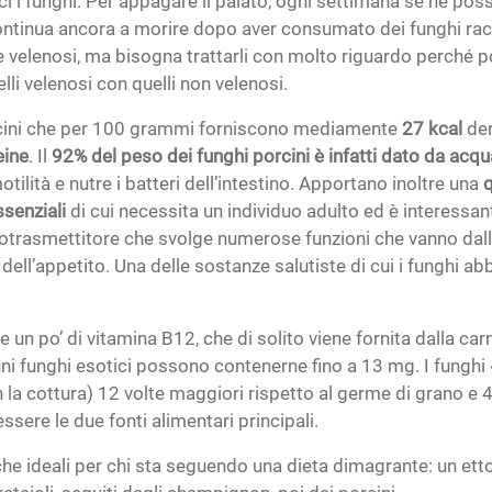
i i funghi. Per appagare il palato, ogni settimana se ne pos
ontinua ancora a morire dopo aver consumato dei funghi raccol
 velenosi, ma bisogna trattarli con molto riguardo perché po
elli velenosi con quelli non velenosi.
 porcini che per 100 grammi forniscono mediamente
27 kcal
der
eine
. Il
92% del peso dei funghi porcini è infatti dato da acqu
otilità e nutre i batteri dell’intestino. Apportano inoltre una
q
ssenziali
di cui necessita un individuo adulto ed è interessan
rotrasmettitore che svolge numerose funzioni che vanno dall
 dell’appetito. Una delle sostanze salutiste di cui i funghi 
n po’ di vitamina B12, che di solito viene fornita dalla carn
cuni funghi esotici possono contenerne fino a 13 mg. I funghi
a cottura) 12 volte maggiori rispetto al germe di grano e 4 vo
essere le due fonti alimentari principali.
 ideali per chi sta seguendo una dieta dimagrante: un etto d