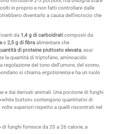
sono introdurre 2-3 porzioni, ma bisogna stare
ti in proprio e non fatti controllare dalle
trebbero diventarlo a causa dell’incrocio che
ivanti da
1,4 g di carboidrati
composti da
a
e
2,5 g di fibra
alimentare che
uantità di proteine piuttosto elevata
; essi
te la quantità di triptofano, aminoacido
a regolazione del tono dell’umore, del sonno,
abbondano si chiama
ergotioneina
e ha un ruolo
e e dai derivati animali. Una porzione di funghi
 «white button» contengono quantitativi di
lte superiori rispetto a quelli riscontrati nel
i funghi fornisce da 20 a 26 calorie, a