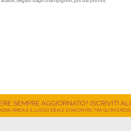
ataioli, seguiti dagli champignon, poi dai porcini.
ERE SEMPRE AGGIORNATO? ISCRIVITI A
NA AMICA È IL LUOGO IDEALE DI INCONTRO TRA GLI INTERESSI