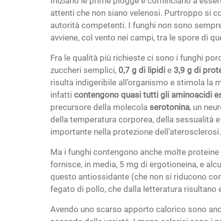
Iniziano le prime piogge e cominciano a esserc
attenti che non siano velenosi. Purtroppo si c
autorità competenti. I funghi non sono sempre
avviene, col vento nei campi, tra le spore di qu
Fra le qualità più richieste ci sono i funghi
zuccheri semplici,
0,7 g di lipidi
e
3,9 g di prot
risulta indigeribile all’organismo e stimola la m
infatti
contengono quasi tutti gli aminoacidi e
precursore della molecola
serotonina
, un neu
della temperatura corporea, della sessualità e
importante nella protezione dell’aterosclerosi.
Ma i funghi contengono anche molte proteine e u
fornisce, in media, 5 mg di ergotioneina, e al
questo antiossidante (che non si riducono con l
fegato di pollo, che dalla letteratura risultano 
Avendo uno scarso apporto calorico sono anche