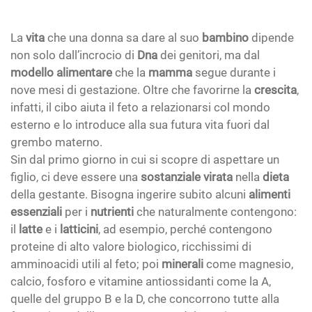
La
vita
che una donna sa dare al suo
bambino
dipende
non solo dall’incrocio di
Dna
dei genitori, ma dal
modello alimentare
che la
mamma
segue durante i
nove mesi di gestazione. Oltre che favorirne la
crescita
,
infatti, il cibo aiuta il feto a relazionarsi col mondo
esterno e lo introduce alla sua futura vita fuori dal
grembo materno.
Sin dal primo giorno in cui si scopre di aspettare un
figlio, ci deve essere una
sostanziale virata
nella
dieta
della gestante. Bisogna ingerire subito alcuni
alimenti
essenziali
per i
nutrienti
che naturalmente contengono:
il
latte
e i
latticini
, ad esempio, perché contengono
proteine di alto valore biologico, ricchissimi di
amminoacidi utili al feto; poi
minerali
come magnesio,
calcio, fosforo e vitamine antiossidanti come la A,
quelle del gruppo B e la D, che concorrono tutte alla