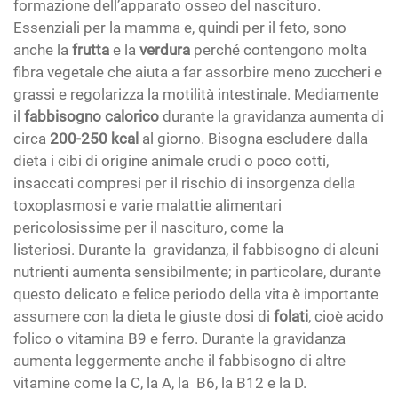
formazione dell’apparato osseo del nascituro.
Essenziali per la mamma e, quindi per il feto, sono
anche la
frutta
e la
verdura
perché contengono molta
fibra vegetale che aiuta a far assorbire meno zuccheri e
grassi e regolarizza la motilità intestinale. Mediamente
il
fabbisogno calorico
durante la gravidanza aumenta di
circa
200-250 kcal
al giorno. Bisogna escludere dalla
dieta i cibi di origine animale crudi o poco cotti,
insaccati compresi per il rischio di insorgenza della
toxoplasmosi e varie malattie alimentari
pericolosissime per il nascituro, come la
listeriosi. Durante la gravidanza, il fabbisogno di alcuni
nutrienti aumenta sensibilmente; in particolare, durante
questo delicato e felice periodo della vita è importante
assumere con la dieta le giuste dosi di
folati
, cioè acido
folico o vitamina B9 e ferro. Durante la gravidanza
aumenta leggermente anche il fabbisogno di altre
vitamine come la C, la A, la B6, la B12 e la D.