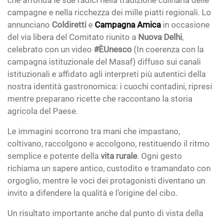
che affonda le sue radici nella tradizione culinaria delle
campagne e nella ricchezza dei mille piatti regionali. Lo
annunciano
Coldiretti
e
Campagna Amica
in occasione
del via libera del Comitato riunito a
Nuova Delhi
,
celebrato con un video
#ÈUnesco
(In coerenza con la
campagna istituzionale del Masaf) diffuso sui canali
istituzionali e affidato agli interpreti più autentici della
nostra identità gastronomica: i cuochi contadini, ripresi
mentre preparano ricette che raccontano la storia
agricola del Paese.
Le immagini scorrono tra mani che impastano,
coltivano, raccolgono e accolgono, restituendo il ritmo
semplice e potente della
vita rurale
. Ogni gesto
richiama un sapere antico, custodito e tramandato con
orgoglio, mentre le voci dei protagonisti diventano un
invito a difendere la qualità e l’origine del cibo.
Un risultato importante anche dal punto di vista della