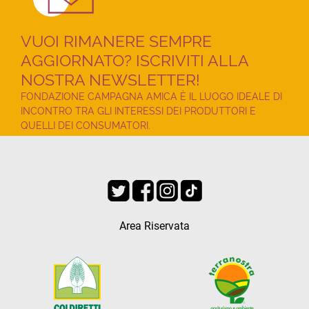
VUOI RIMANERE SEMPRE
AGGIORNATO? ISCRIVITI ALLA
NOSTRA NEWSLETTER!
FONDAZIONE CAMPAGNA AMICA È IL LUOGO IDEALE DI
INCONTRO TRA GLI INTERESSI DEI PRODUTTORI E
QUELLI DEI CONSUMATORI.
Area Riservata