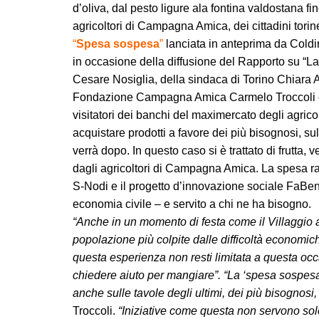
d’oliva, dal pesto ligure ala fontina valdostana fi
agricoltori di Campagna Amica, dei cittadini torines
“
Spesa
sospesa
”
lanciata in anteprima da Coldir
in occasione della diffusione del Rapporto su “La
Cesare Nosiglia, della sindaca di Torino Chiara A
Fondazione Campagna Amica Carmelo Troccoli e di 
visitatori dei banchi del maximercato degli agricol
acquistare prodotti a favore dei più bisognosi, s
verrà dopo. In questo caso si è trattato di frutta, 
dagli agricoltori di Campagna Amica. La spesa racc
S-Nodi e il progetto d’innovazione sociale FaBene: 
economia civile – e servito a chi ne ha bisogno.
“Anche in un momento di festa come il Villaggio ab
popolazione più colpite dalle difficoltà economic
questa esperienza non resti limitata a questa occa
chiedere aiuto per mangiare”. “La ‘spesa sospesa
anche sulle tavole degli ultimi, dei più bisognosi, 
Troccoli.
“Iniziative come questa non servono sol