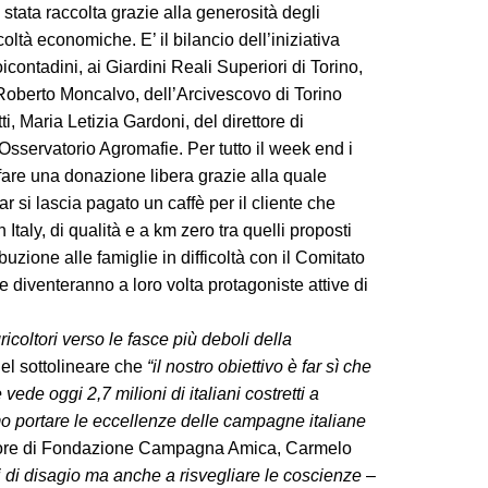
 stata raccolta grazie alla generosità degli
coltà economiche. E’ il bilancio dell’iniziativa
ontadini, ai Giardini Reali Superiori di Torino,
i Roberto Moncalvo, dell’Arcivescovo di Torino
, Maria Letizia Gardoni, del direttore di
sservatorio Agromafie. Per tutto il week end i
i fare una donazione libera grazie alla quale
 si lascia pagato un caffè per il cliente che
Italy, di qualità e a km zero tra quelli proposti
zione alle famiglie in difficoltà con il Comitato
e diventeranno a loro volta protagoniste attive di
coltori verso le fasce più deboli della
el sottolineare che
“il nostro obiettivo è far sì che
de oggi 2,7 milioni di italiani costretti a
o portare le eccellenze delle campagne italiane
ttore di Fondazione Campagna Amica, Carmelo
 di disagio ma anche a risvegliare le coscienze
–