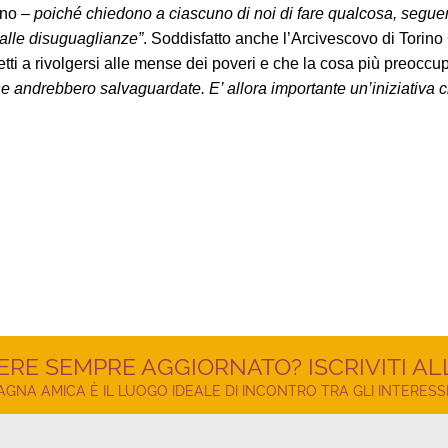
ino –
poiché chiedono a ciascuno di noi di fare qualcosa, seguen
 alle disuguaglianze”
. Soddisfatto anche l’Arcivescovo di Torino
tti a rivolgersi alle mense dei poveri e che la cosa più preocc
e andrebbero salvaguardate. E’ allora importante un’iniziativa ch
ERE SEMPRE AGGIORNATO? ISCRIVITI A
NA AMICA È IL LUOGO IDEALE DI INCONTRO TRA GLI INTERESSI