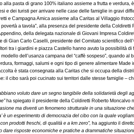
no alla pasta di grano 100% italiano assieme a frutta e verdura, è
i e dei turisti per arrivare nelle case delle famiglie in gravi diffi
etti e Campagna Amica assieme alla Caritas al Villaggio #stocoic
 povertà a tavola”, alla presenza del presidente della Coldirett
ppendino, della delegata nazionale di Giovani Impresa Coldiretti
Gian Carlo Caselli, presidente del Comitato scientifico dell’O
tori tra i giardini e piazza Castello hanno avuto la possibilità d
ul modello dell’usanza campana del “caffè sospeso”, quando al bar
verdura, formaggi, salumi e ogni tipo di genere alimentare Made in 
olta è stata consegnata alla Caritas che si occupa della distribu
il cibo sarà poi cucinato sui territori dalle stesse famiglie – ch
biano voluto dare un segno tangibile della solidarietà degli agri
he”
ha spiegato il presidente della Coldiretti Roberto Moncalvo n
sione ma diventi un fenomeno strutturale in una situazione che ve
’ è un esperimento di democrazia del cibo con la quale vogliam
con prodotti freschi, di qualità e a km zero”,
ha aggiunto il dire
o dare risposte economiche e pratiche a drammatiche situazioni