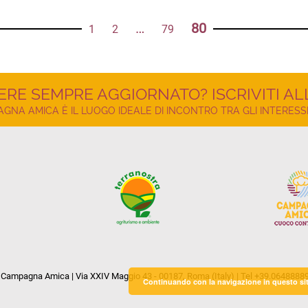
…
80
1
2
79
ERE SEMPRE AGGIORNATO? ISCRIVITI A
NA AMICA È IL LUOGO IDEALE DI INCONTRO TRA GLI INTERESSI
Campagna Amica | Via XXIV Maggio 43 - 00187, Roma (Italy) | Tel +39.0648888
Continuando con la navigazione in questo sito,