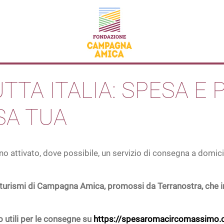
TA ITALIA: SPESA E P
SA TUA
ttivato, dove possibile, un servizio di consegna a domicilio 
griturismi di Campagna Amica, promossi da Terranostra, che in
tili per le consegne su
https://spesaromacircomassimo.