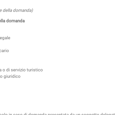
one della domanda)
della domanda
legale
cario
a o di servizio turistico
lo giuridico
(solo in caso di domanda presentata da un soggetto delega