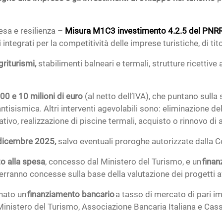
resa e resilienza –
Misura M1C3 investimento 4.2.5 del PNR
integrati per la competitività delle imprese turistiche, di tit
griturismi,
stabilimenti balneari e termali, strutture ricettive a
00 e 10 milioni di euro
(al netto dell’IVA), che puntano sulla s
antisismica. Altri interventi agevolabili sono: eliminazione d
ivo, realizzazione di piscine termali, acquisto o rinnovo di 
dicembre 2025,
salvo eventuali proroghe autorizzate dalla
to alla spesa
, concesso dal Ministero del Turismo, e un
fina
erranno concesse sulla base della valutazione dei progetti aff
nato un
finanziamento bancario
a tasso di mercato di pari i
inistero del Turismo, Associazione Bancaria Italiana e Cassa