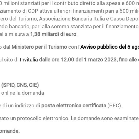
0 milioni stanziati per il contributo diretto alla spesa e 600 
ziamento di CDP attiva ulteriori finanziamenti pari a 600 mil
ro del Turismo, Associazione Bancaria Italia e Cassa Depositi
do bancario, pari alla somma stanziata per il finanziamen
ella misura a
1,38 miliardi di euro
.
so dal
Ministero per il Turismo
con l’
Avviso pubblico del 5 a
l sito di
Invitalia
dalle ore 12.00 del 1 marzo 2023, fino all
e (SPID, CNS, CIE)
 online la domanda
 di un indirizzo di
posta elettronica certificata
(PEC).
nato un protocollo elettronico. Le domande sono esaminate 
 domande.