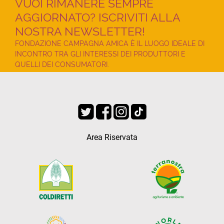
VUOI RIMANERE SEMPRE
AGGIORNATO? ISCRIVITI ALLA
NOSTRA NEWSLETTER!
FONDAZIONE CAMPAGNA AMICA È IL LUOGO IDEALE DI
INCONTRO TRA GLI INTERESSI DEI PRODUTTORI E
QUELLI DEI CONSUMATORI.
Area Riservata