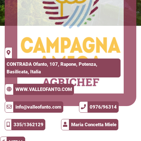
CONTRADA Ofanto, 107, Rapone, Potenza,
Basilicata, Italia
WWW.VALLEOFANTO.COM
info@valleofanto.com
0976/96314
335/1362129
Maria Concetta Miele