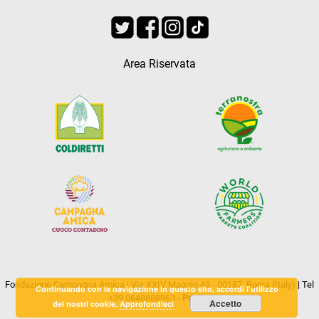
Area Riservata
Fondazione Campagna Amica | Via XXIV Maggio 43 - 00187, Roma (Italy) | Tel
Continuando con la navigazione in questo sito, accordi l'utilizzo
+39.0648888963 -
Privacy
Accetto
dei nostri cookie.
Approfondisci