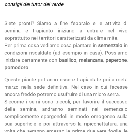
consigli del tutor del verde
Siete pronti? Siamo a fine febbraio e le attività di
semina e trapianto iniziano a entrare nel vivo
soprattutto nei territori caratterizzati da clima mite.
Per prima cosa vediamo cosa piantare in
semenzaio
in
condizioni riscaldate (ad esempio in casa). Possiamo
iniziare certamente con
basilico
,
melanzana
,
peperone
,
pomodoro
.
Queste piante potranno essere trapiantate poi a metà
marzo nella sede definitiva. Nel caso in cui facesse
ancora freddo potremo usufruire di una micro serra.
Siccome i semi sono piccoli, per favorire il successo
della semina, andranno seminati nel semenzaio
semplicemente spargendoli in modo omogeneo sulla
sua superficie e poi attraverso la ripicchettatura, una
volta che avranno emesso le prime due vere foglie, le