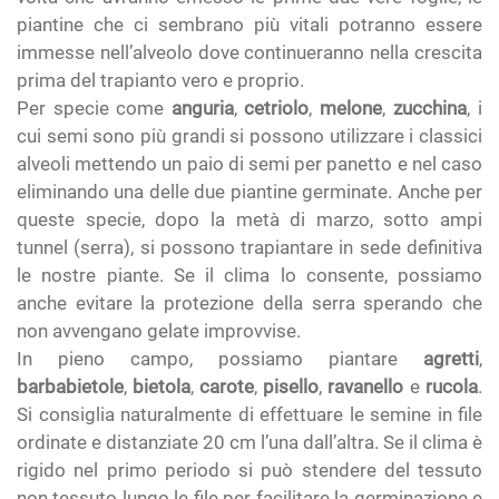
piantine che ci sembrano più vitali potranno essere
immesse nell’alveolo dove continueranno nella crescita
prima del trapianto vero e proprio.
Per specie come
anguria
,
cetriolo
,
melone
,
zucchina
, i
cui semi sono più grandi si possono utilizzare i classici
alveoli mettendo un paio di semi per panetto e nel caso
eliminando una delle due piantine germinate. Anche per
queste specie, dopo la metà di marzo, sotto ampi
tunnel (serra), si possono trapiantare in sede definitiva
le nostre piante. Se il clima lo consente, possiamo
anche evitare la protezione della serra sperando che
non avvengano gelate improvvise.
In pieno campo, possiamo piantare
agretti
,
barbabietole
,
bietola
,
carote
,
pisello
,
ravanello
e
rucola
.
Si consiglia naturalmente di effettuare le semine in file
ordinate e distanziate 20 cm l’una dall’altra. Se il clima è
rigido nel primo periodo si può stendere del tessuto
non tessuto lungo le file per facilitare la germinazione e