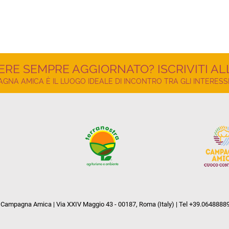
ERE SEMPRE AGGIORNATO? ISCRIVITI A
NA AMICA È IL LUOGO IDEALE DI INCONTRO TRA GLI INTERESSI
Campagna Amica | Via XXIV Maggio 43 - 00187, Roma (Italy) | Tel +39.0648888