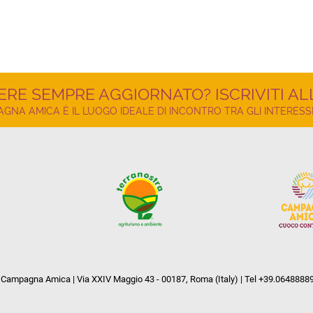
ERE SEMPRE AGGIORNATO? ISCRIVITI A
NA AMICA È IL LUOGO IDEALE DI INCONTRO TRA GLI INTERESSI
Campagna Amica | Via XXIV Maggio 43 - 00187, Roma (Italy) | Tel +39.0648888